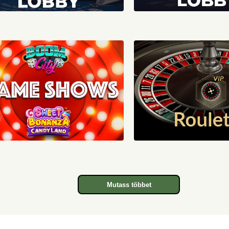
Mutass többet