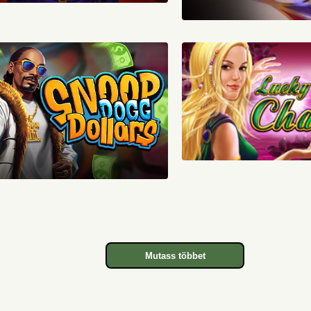
Mutass többet