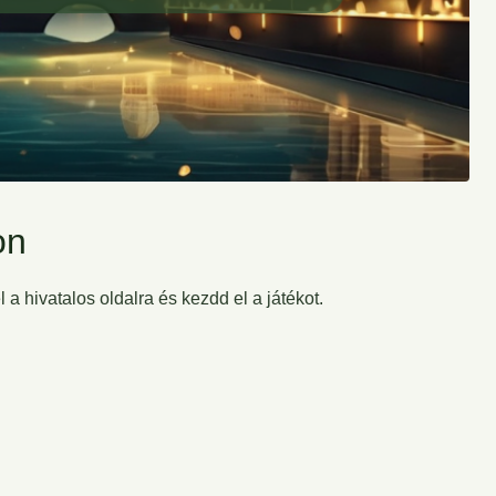
on
 hivatalos oldalra és kezdd el a játékot.