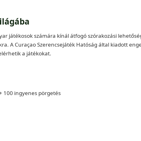
világába
ar játékosok számára kínál átfogó szórakozási lehetőség
ra. A Curaçao Szerencsejáték Hatóság által kiadott enge
lérhetik a játékokat.
+ 100 ingyenes pörgetés