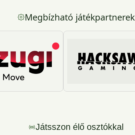
Megbízható játékpartnerek
Játsszon élő osztókkal